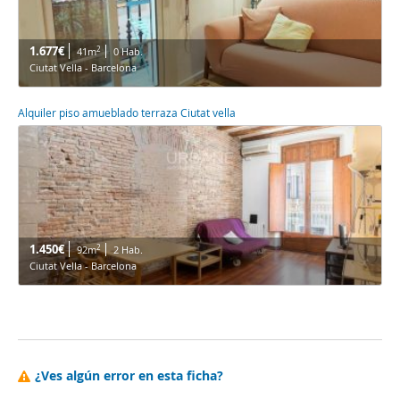
1.677€
2
41m
0 Hab.
Ciutat Vella - Barcelona
Alquiler piso amueblado terraza Ciutat vella
1.450€
2
92m
2 Hab.
Ciutat Vella - Barcelona
¿Ves algún error en esta ficha?