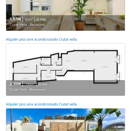
1.970€
2
62m
0 Hab.
Ciutat Vella - Barcelona
Alquiler piso aire acondicionado Ciutat vella
2.300€
2
130m
0 Hab.
Ciutat Vella - Barcelona
Alquiler piso aire acondicionado Ciutat vella