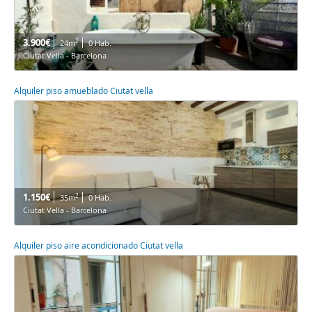
3.900€
2
24m
0 Hab.
Ciutat Vella - Barcelona
Alquiler piso amueblado Ciutat vella
1.150€
2
35m
0 Hab.
Ciutat Vella - Barcelona
Alquiler piso aire acondicionado Ciutat vella