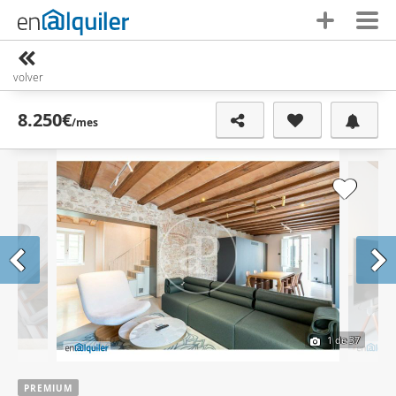
volver
8.250€
/mes
1
de 37
PREMIUM