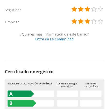
Seguridad
Limpieza
¿Quieres más información de este barrio?
Entra en La Comunidad
Certificado energético
ESCALA DE LA CALIFICACIÓN ENERGÉTICA
Consumo energía
Emisiones
2
2
kWh/m
año
kgCO
/m
año
2
A
B