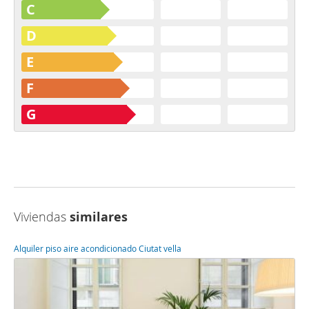
C
D
E
F
G
Viviendas
similares
Alquiler piso aire acondicionado Ciutat vella