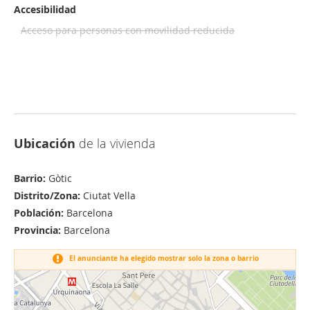
Accesibilidad
Acceso para personas con movilidad reducida
Ubicación
de la vivienda
Barrio:
Gòtic
Distrito/Zona:
Ciutat Vella
Población:
Barcelona
Provincia:
Barcelona
El anunciante ha elegido mostrar solo la zona o barrio