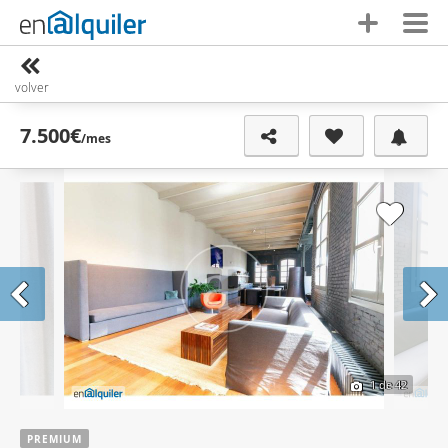
volver
7.500€
/mes
1
de 42
PREMIUM