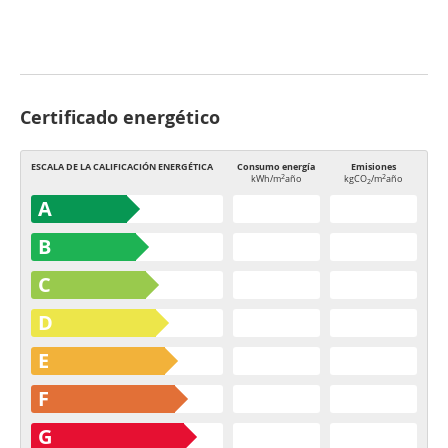
Certificado energético
ESCALA DE LA CALIFICACIÓN ENERGÉTICA
Consumo energía
Emisiones
2
2
kWh/m
año
kgCO
/m
año
2
A
B
C
D
E
F
G