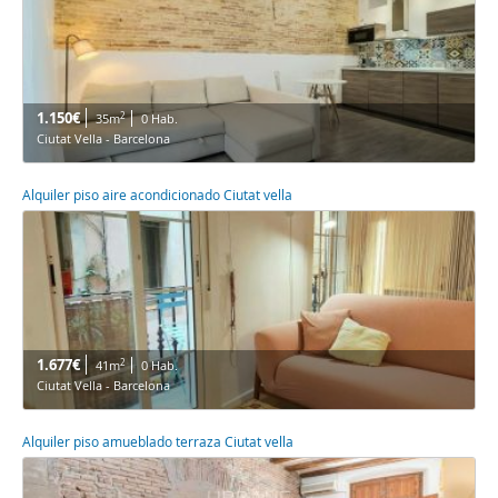
1.150€
2
35m
0 Hab.
Ciutat Vella - Barcelona
Alquiler piso aire acondicionado Ciutat vella
1.677€
2
41m
0 Hab.
Ciutat Vella - Barcelona
Alquiler piso amueblado terraza Ciutat vella