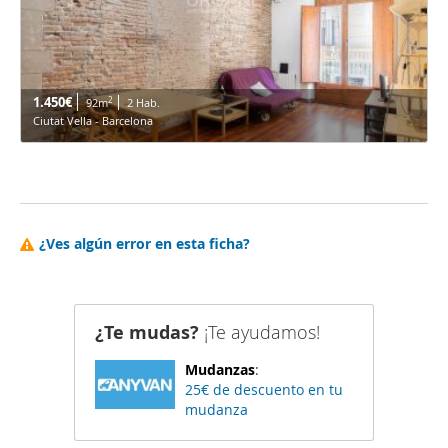
1.450€
2
92m
2 Hab.
Ciutat Vella - Barcelona
¿Ves algún error en esta ficha?
¿Te mudas?
¡Te ayudamos!
Mudanzas
:
25€ de descuento en tu
mudanza